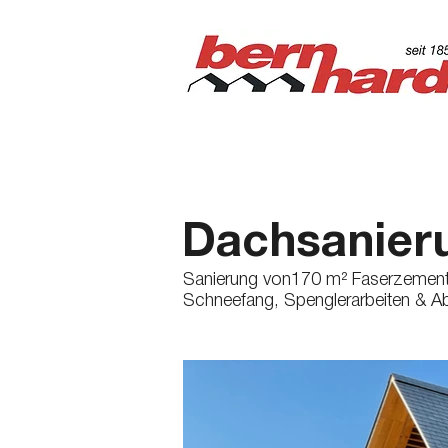
Dachsanieru
Sanierung von170 m² Faserzement-
Schneefang, Spenglerarbeiten & A